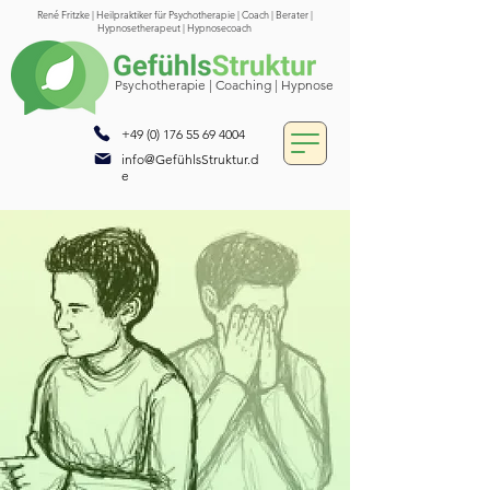
René Fritzke | Heilpraktiker für Psychotherapie | Coach | Berater |
Hypnosetherapeut | Hypnosecoach
Psychotherapie
| Coaching |
Hypnose
+49 (0) 176 55 69 4004
info@GefühlsStruktur.d
e